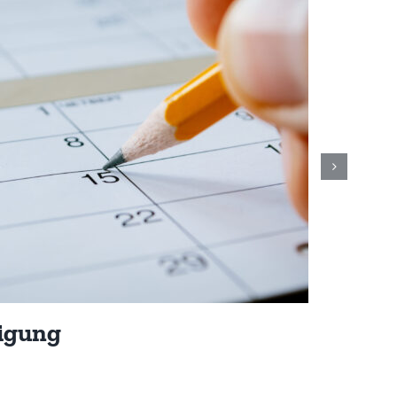
igung
D