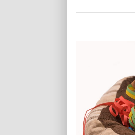
Zeige
grösseres
Bild