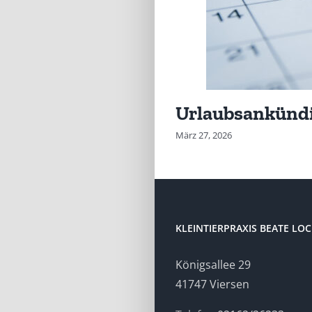
Urlaubsankünd
März 27, 2026
KLEINTIERPRAXIS BEATE LO
Königsallee 29
41747 Viersen