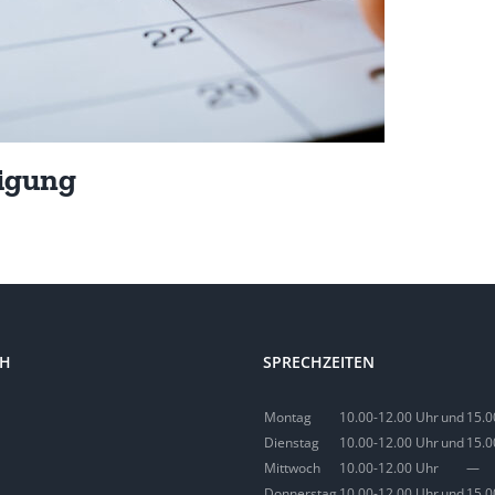
igung
M
CH
SPRECHZEITEN
Montag
10.00-12.00 Uhr
und
15.0
Dienstag
10.00-12.00 Uhr
und
15.0
Mittwoch
10.00-12.00 Uhr
—
Donnerstag
10.00-12.00 Uhr
und
15.0