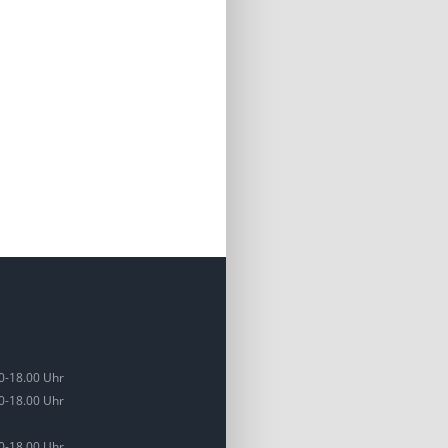
Neu in unserer Kleintierpraxis: Mod
In‑House‑Labor für Ihr Tier
ärz 4, 2026
0-18.00 Uhr
0-18.00 Uhr
0-18.00 Uhr