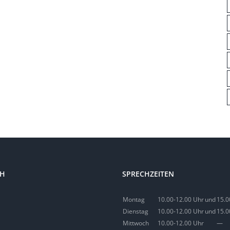
CH
SPRECHZEITEN
Montag
10.00-12.00 Uhr
und
15.0
Dienstag
10.00-12.00 Uhr
und
15.0
Mittwoch
10.00-12.00 Uhr
—