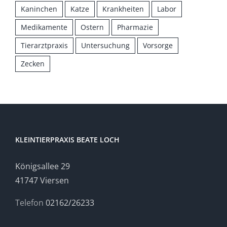
Kaninchen
Katze
Krankheiten
Labor
Medikamente
Ostern
Pharmazie
Tierarztpraxis
Untersuchung
Vorsorge
Zecken
KLEINTIERPRAXIS BEATE LOCH
Königsallee 29
41747 Viersen
Telefon
02162/26233