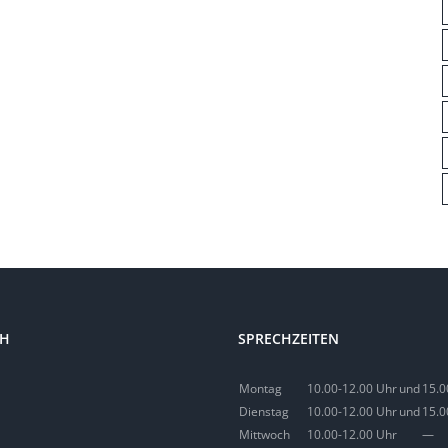
CH
SPRECHZEITEN
Montag
10.00-12.00 Uhr
und
15.0
Dienstag
10.00-12.00 Uhr
und
15.0
Mittwoch
10.00-12.00 Uhr
—