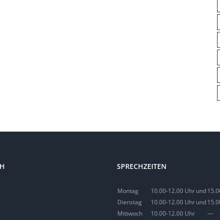
CH
SPRECHZEITEN
Montag
10.00-12.00 Uhr
und
15.0
Dienstag
10.00-12.00 Uhr
und
15.0
Mittwoch
10.00-12.00 Uhr
—