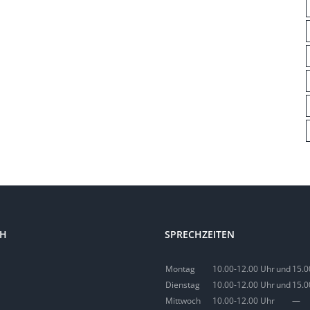
CH
SPRECHZEITEN
Montag
10.00-12.00 Uhr
und
15.0
Dienstag
10.00-12.00 Uhr
und
15.0
Mittwoch
10.00-12.00 Uhr
—