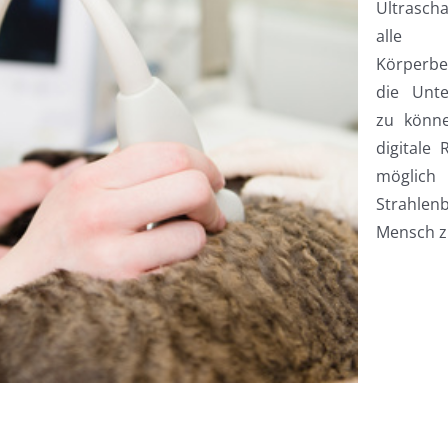
Ultrascha
alle 
Körperbe
die Unte
zu könn
digitale
mögli
Strahlen
Mensch z