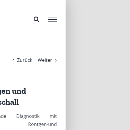
Zurück
Weiter
gen und
schall
bende Diagnostik mit
alen Röntgen-und