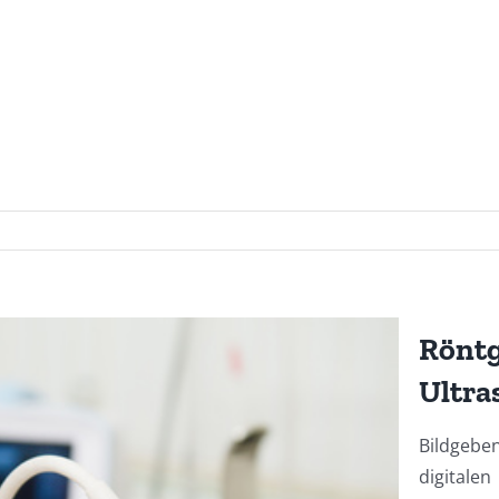
Rönt
Ultra
Bildge
digit