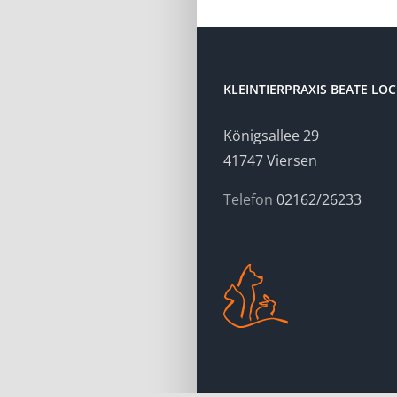
KLEINTIERPRAXIS BEATE LO
Königsallee 29
41747 Viersen
Telefon
02162/26233